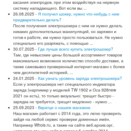
касания электродов, при этом воздействуя на нервную
систему нападающего. Вот если вы ...
26.08.2025 -
Я получил шокер, нужно что-нибудь с ним
предварительно делать?
После получения электрошокера с ним не нужно делать
никаких дополнительных манипуляций, он заряжен и
готов к работе, им нужно просто пользоваться. Не нужно
специально его разряжать, с помощью ...
30.07.2025 -
Где лучше всего купить электрошокер?
Там, где невысокие цены большой ассортимент товаров
максимально возможное количество способо доставки, а
также самовывоз проверенный интернет-магазин с более
чем десятилетней историей, ...
24.01.2025 -
Как узнать уровень заряда электрошокера?
Если у электрошокера нет специального индикатора
заряда (нарпимер у моделей TW 1902 и Оса 928new
2021 он есть), то только визуально: трещит быстро -
зарядка не требуется, трещит медленно - нужно ...
25.09.2023 -
Вкратце о нашем магазине.
Наш магазин работает с 2014 года, это легко проверить
зайдя на любой сервис проверки доменных имён.
Например Whois.ru, а также на сайте веб.архив.орг,
например так наш сайт выглядел 6 октября 2014 ...