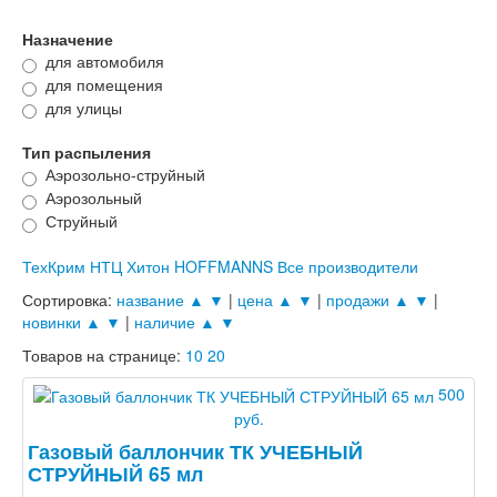
Мои заказы
Назначение
Корзина
для автомобиля
для помещения
для улицы
Тип распыления
Аэрозольно-струйный
Аэрозольный
Струйный
ТехКрим
НТЦ Хитон
HOFFMANNS
Все производители
Сортировка:
название ▲
▼
|
цена ▲
▼
|
продажи ▲
▼
|
новинки ▲
▼
|
наличие ▲
▼
Товаров на странице:
10
20
500
руб.
Газовый баллончик ТК УЧЕБНЫЙ
СТРУЙНЫЙ 65 мл