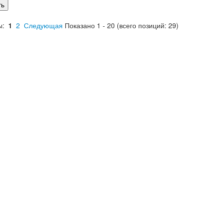
ть
ы:
1
2
Следующая
Показано
1
-
20
(всего позиций:
29
)