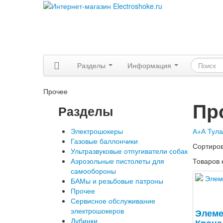
Разделы
Информация
Прочее
Пр
Разделы
Электрошокеры
А+А Тул
Газовые баллончики
Сортиро
Ультразвуковые отпугиватели собак
Аэрозольные пистолеты для
Товаров 
самообороны
БАМы и резьбовые патроны
Прочее
Сервисное обслуживание
электрошокеров
Элеме
Дубинки
Крона