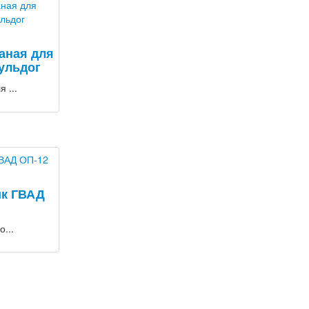
аная для
ульдог
 ...
ик ГВАД
...