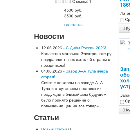
Отзывы: 1
186
4500 руб.
Лити
3500 руб.
Ср
+
доставка
Ку
Новости
12.06.2026 -
С Днём России 2026!
Коллектив магазина Электрошоке.ру
поздравляет всех жителей страны с
праздником!
Зап
04.06.2026 -
Завод А+А Тула вчера
обо
сгорел!
хол
Связи с пожаром на заводе А+А
уст
Тула и отсутствием поставок их
продукции в ближайшем будущем
Запа
было принято решение о
Ср
повышении цен на все товары, ...
Ку
Статьи
Новые статьи
()