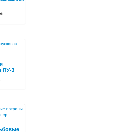
 ...
я
а ПУ-3
..
зьбовые