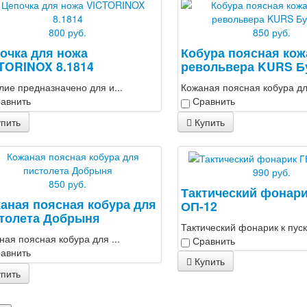
800 руб.
850 руб.
очка для ножа
Кобура поясная кож
TORINOX 8.1814
револьвера KURS Б
лие предназначено для и...
Кожаная поясная кобура для
авнить
Сравнить
пить
Купить
990 руб.
850 руб.
Тактический фонар
аная поясная кобура для
ОП-12
толета Добрыня
Тактический фонарик к пуско
ная поясная кобура для ...
Сравнить
авнить
Купить
пить