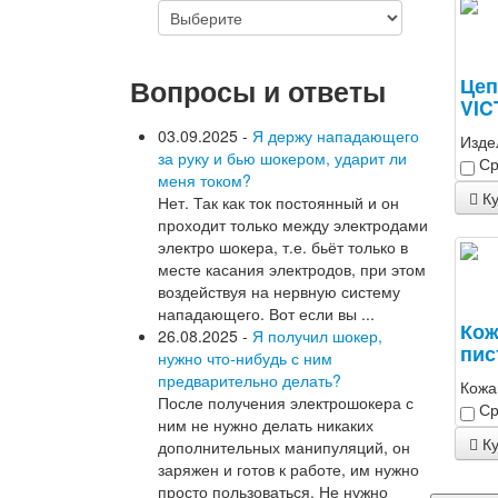
Вопросы и ответы
Цеп
VIC
03.09.2025 -
Я держу нападающего
Изде
за руку и бью шокером, ударит ли
Ср
меня током?
Ку
Нет. Так как ток постоянный и он
проходит только между электродами
электро шокера, т.е. бьёт только в
месте касания электродов, при этом
воздействуя на нервную систему
нападающего. Вот если вы ...
Кож
26.08.2025 -
Я получил шокер,
пис
нужно что-нибудь с ним
предварительно делать?
Кожа
После получения электрошокера с
Ср
ним не нужно делать никаких
Ку
дополнительных манипуляций, он
заряжен и готов к работе, им нужно
просто пользоваться. Не нужно