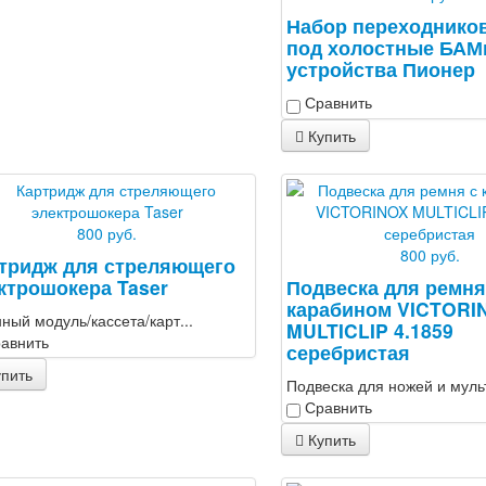
Набор переходников
под холостные БАМ
устройства Пионер
Сравнить
Купить
800 руб.
800 руб.
тридж для стреляющего
ктрошокера Taser
Подвеска для ремня
карабином VICTORI
ный модуль/кассета/карт...
MULTICLIP 4.1859
авнить
серебристая
пить
Подвеска для ножей и мульт
Сравнить
Купить