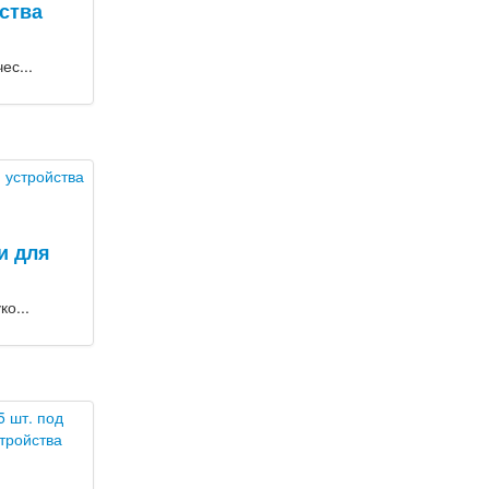
ства
ес...
и для
о...