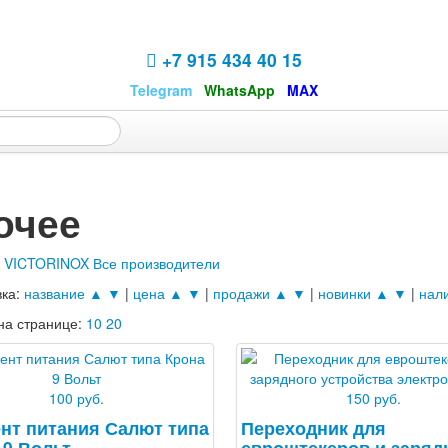
+7 915 434 40 15
Telegram
WhatsApp
MAX
очее
а
VICTORINOX
Все производители
вка:
название ▲
▼
|
цена ▲
▼
|
продажи ▲
▼
|
новинки ▲
▼
|
нал
на странице:
10
20
100 руб.
150 руб.
нт питания Салют типа
Переходник для
 9 Вольт
евроштекеров и заряд