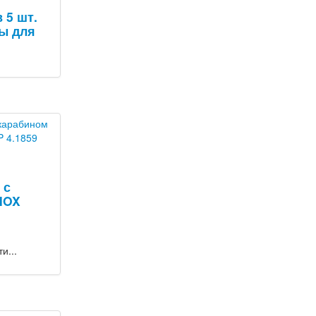
 5 шт.
ы для
 с
NOX
и...