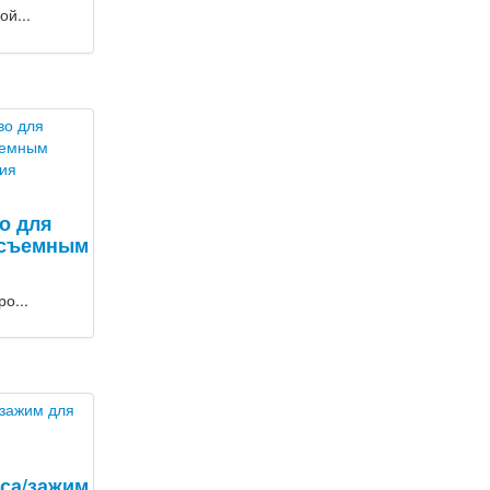
й...
о для
 съемным
я
о...
са/зажим