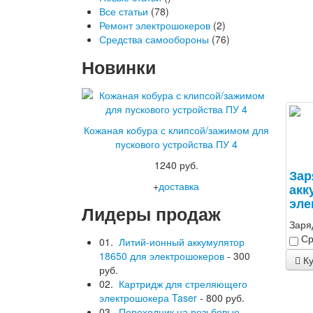
Все статьи
(78)
Ремонт электрошокеров
(2)
Средства самообороны
(76)
Новинки
Кожаная кобура с клипсой/зажимом для
пускового устройства ПУ 4
1240 руб.
Зар
+
доставка
акк
эле
Лидеры продаж
Заря
Ср
01.
Литий-ионный аккумулятор
18650 для электрошокеров
- 300
Ку
руб.
02.
Картридж для стреляющего
электрошокера Taser
- 800 руб.
03.
Переходник на резьбовые