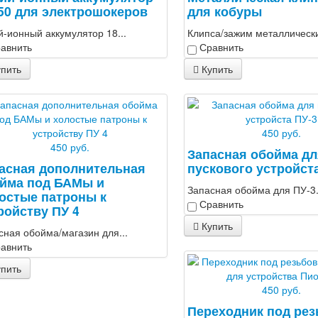
50 для электрошокеров
для кобуры
й-ионный аккумулятор 18...
Клипса/зажим металлический
авнить
Сравнить
пить
Купить
450 руб.
450 руб.
Запасная обойма дл
асная дополнительная
пускового устройст
йма под БАМы и
Запасная обойма для ПУ-3.
остые патроны к
Сравнить
ройству ПУ 4
Купить
сная обойма/магазин для...
авнить
пить
450 руб.
Переходник под ре