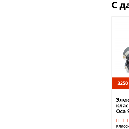
С д
3250
Элек
клас
Оса 
Класси