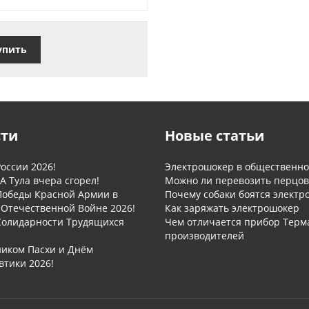
упить
сти
Новые статьи
оссии 2026!
Электрошокер в общественном
А Тула вчера сгорел!
Можно ли перевозить перцов
Победы Красной Армии в
Почему собаки боятся электр
 Отечественной Войне 2026!
Как заряжать электрошокер
Солидарности Трудящихся
Чем отличается прибор Терм
производителей
ником Пасхи и Днём
втики 2026!