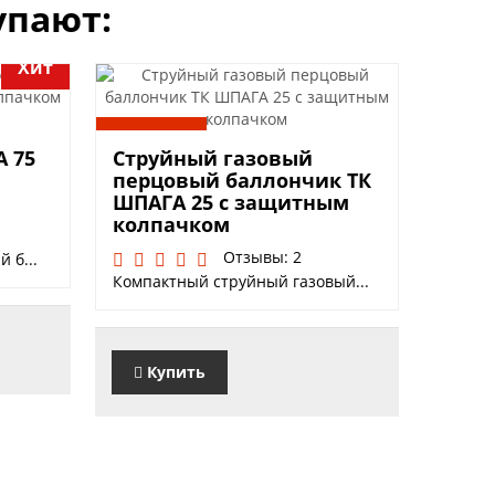
упают:
Хит
й
700 руб.
 75
Струйный газовый
перцовый баллончик ТК
ШПАГА 25 с защитным
колпачком
Отзывы: 2
 б...
Компактный струйный газовый...
Купить