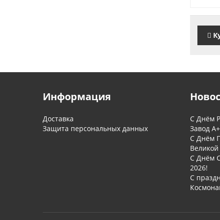
К
Информация
Ново
Доставка
С Днём Р
Защита персональных данных
Завод А+
С Днём 
Великой
С Днём 
2026!
С празд
Космона