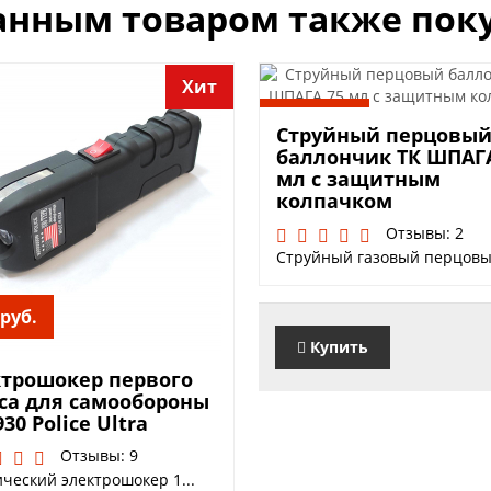
анным товаром также пок
Хит
900 руб.
Струйный перцовы
баллончик ТК ШПАГА
мл с защитным
колпачком
Отзывы: 2
Струйный газовый перцовый
 руб.
Купить
трошокер первого
са для самообороны
930 Police Ultra
Отзывы: 9
ческий электрошокер 1...