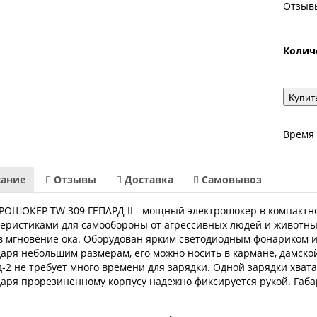
Отзывы
Колич
Купить
Время 
ание
Отзывы
Доставка
Самовывоз
РОШОКЕР TW 309 ГЕПАРД II - мощный электрошокер в компактн
теристиками для самообороны от агрессивных людей и животны
 в мгновение ока. Оборудован ярким светодиодным фонариком 
аря небольшим размерам, его можно носить в кармане, дамско
-2 не требует много времени для зарядки. Одной зарядки хват
даря прорезиненному корпусу надежно фиксируется рукой. Габ