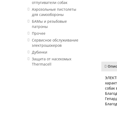
отпугиватели собак
Аэрозольные пистолеты
для самообороны
БАМы и резьбовые
патроны
Прочее
Сервисное обслуживание
электрошокеров
Дубинки
Защита от насекомых
Thermacell
Опис
ЭЛЕКТ
харак
собак
Благод
Гепард
Благо