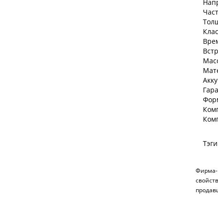
Нап
Част
Тол
Клас
Врем
Вст
Мас
Мат
Акку
Гара
Фор
Ком
Ком
Тэги
Фирма-и
свойст
продав