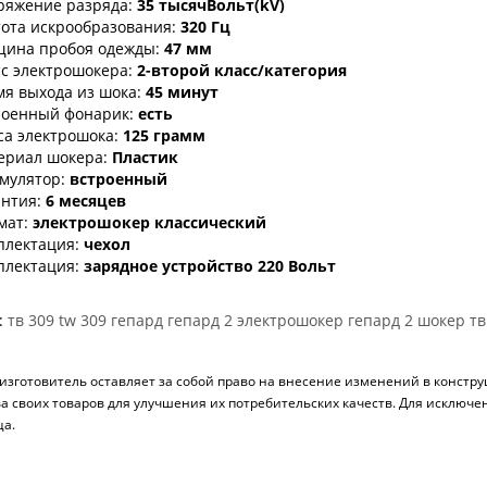
ряжение разряда:
35 тысячВольт(kV)
ота искрообразования:
320 Гц
щина пробоя одежды:
47 мм
с электрошокера:
2-второй класс/категория
я выхода из шока:
45 минут
роенный фонарик:
есть
са электрошока:
125 грамм
ериал шокера:
Пластик
мулятор:
встроенный
нтия:
6 месяцев
мат:
электрошокер классический
плектация:
чехол
плектация:
зарядное устройство 220 Вольт
:
тв 309
tw 309
гепард
гепард 2
электрошокер гепард 2
шокер тв
зготовитель оставляет за собой право на внесение изменений в конструц
ва своих товаров для улучшения их потребительских качеств. Для исклю
ца.