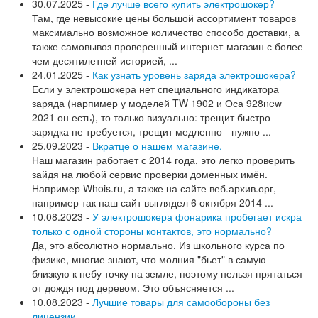
30.07.2025 -
Где лучше всего купить электрошокер?
Там, где невысокие цены большой ассортимент товаров
максимально возможное количество способо доставки, а
также самовывоз проверенный интернет-магазин с более
чем десятилетней историей, ...
24.01.2025 -
Как узнать уровень заряда электрошокера?
Если у электрошокера нет специального индикатора
заряда (нарпимер у моделей TW 1902 и Оса 928new
2021 он есть), то только визуально: трещит быстро -
зарядка не требуется, трещит медленно - нужно ...
25.09.2023 -
Вкратце о нашем магазине.
Наш магазин работает с 2014 года, это легко проверить
зайдя на любой сервис проверки доменных имён.
Например Whois.ru, а также на сайте веб.архив.орг,
например так наш сайт выглядел 6 октября 2014 ...
10.08.2023 -
У электрошокера фонарика пробегает искра
только с одной стороны контактов, это нормально?
Да, это абсолютно нормально. Из школьного курса по
физике, многие знают, что молния "бьет" в самую
близкую к небу точку на земле, поэтому нельзя прятаться
от дождя под деревом. Это объясняется ...
10.08.2023 -
Лучшие товары для самообороны без
лицензии