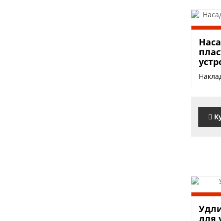
1000
Наса
плас
устр
Наклад
К
500 
Удли
для 