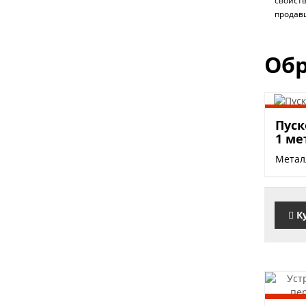
свойст
продав
Обр
1200
Пуск
1 ме
Металл
К