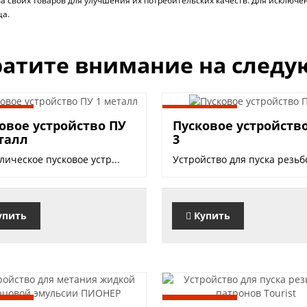
ва своих товаров для улучшения их потребительских качеств. Для исклю
ца.
атите внимание на следу
 руб.
2500 руб.
овое устройство ПУ
Пусковое устройств
талл
3
ическое пусковое устр...
Устройство для пуска резьбо
упить
Купить