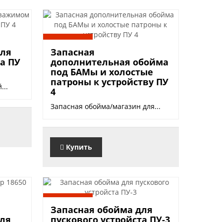
450 руб.
для
Запасная
ва ПУ
дополнительная обойма
под БАМы и холостые
патроны к устройству ПУ
...
4
Запасная обойма/магазин для...
Купить
450 руб.
Запасная обойма для
для
пускового устройста ПУ-3