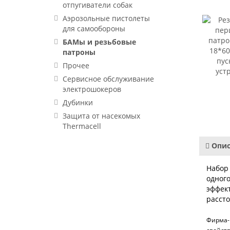
отпугиватели собак
Аэрозольные пистолеты
для самообороны
БАМы и резьбовые
патроны
Прочее
Сервисное обслуживание
электрошокеров
Дубинки
Защита от насекомых
Thermacell
Опис
Набор 
одного
эффект
рассто
Фирма-и