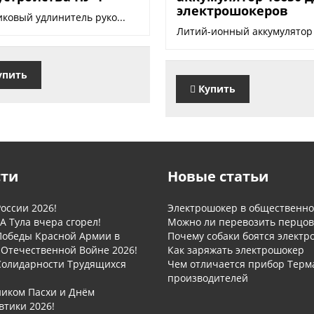
электрошокеров
ковый удлинитель руко...
Литий-ионный аккумулятор 
упить
Купить
сти
Новые статьи
оссии 2026!
Электрошокер в общественном
А Тула вчера сгорел!
Можно ли перевозить перцов
Победы Красной Армии в
Почему собаки боятся электр
 Отечественной Войне 2026!
Как заряжать электрошокер
Солидарности Трудящихся
Чем отличается прибор Терм
производителей
ником Пасхи и Днём
втики 2026!