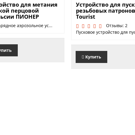
 руб.
2500 руб.
ойство для метания
Устройство для пус
кой перцовой
резьбовых патроно
льсии ПИОНЕР
Tourist
рядное аэрозольное ус...
Отзывы: 2
Пусковое устройство для пус
упить
Купить