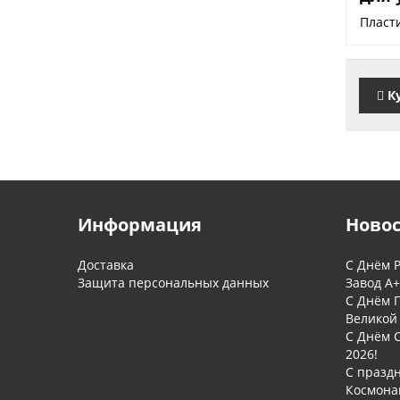
Пласти
К
Информация
Ново
Доставка
С Днём Р
Защита персональных данных
Завод А+
С Днём 
Великой
С Днём 
2026!
С празд
Космона