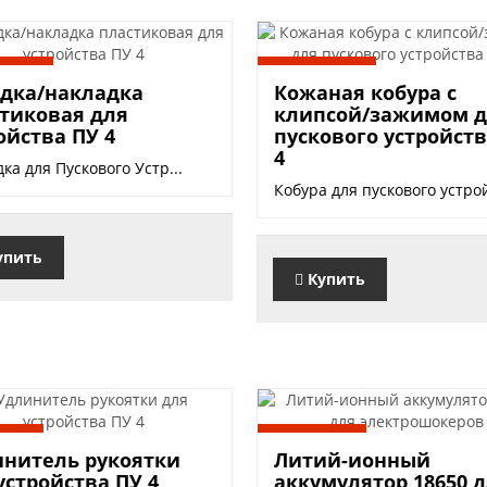
 руб.
1240 руб.
дка/накладка
Кожаная кобура с
тиковая для
клипсой/зажимом 
ойства ПУ 4
пускового устройст
4
ка для Пускового Устр...
Кобура для пускового устрой
упить
Купить
руб.
300 руб.
нитель рукоятки
Литий-ионный
устройства ПУ 4
аккумулятор 18650 