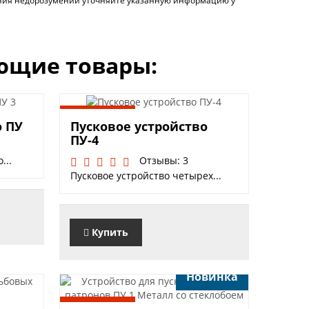
чения недорозумений уточняйте указанную информацию у
ющие товары:
8490 руб.
о ПУ
Пусковое устройство
ПУ-4
...
Отзывы: 3
Пусковое устройство четырех...
Купить
Новинка