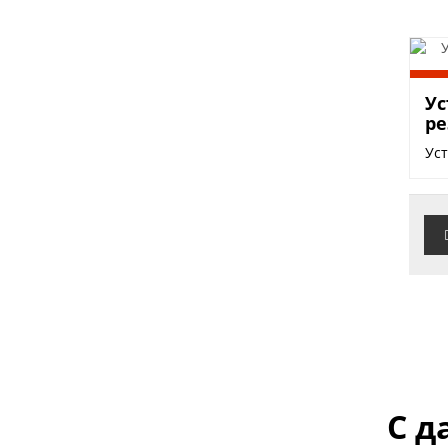
50
Ус
ре
Уст
С д