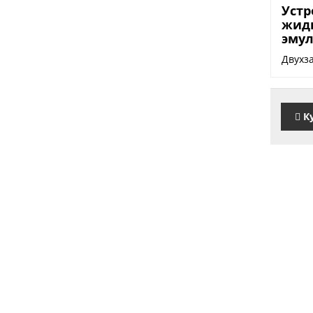
8550
Устр
жид
эму
Двухза
К