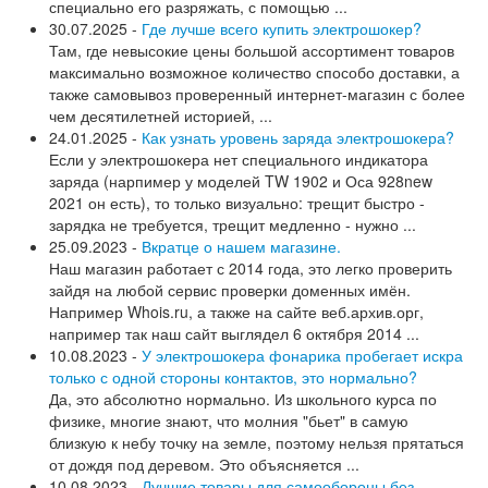
специально его разряжать, с помощью ...
30.07.2025 -
Где лучше всего купить электрошокер?
Там, где невысокие цены большой ассортимент товаров
максимально возможное количество способо доставки, а
также самовывоз проверенный интернет-магазин с более
чем десятилетней историей, ...
24.01.2025 -
Как узнать уровень заряда электрошокера?
Если у электрошокера нет специального индикатора
заряда (нарпимер у моделей TW 1902 и Оса 928new
2021 он есть), то только визуально: трещит быстро -
зарядка не требуется, трещит медленно - нужно ...
25.09.2023 -
Вкратце о нашем магазине.
Наш магазин работает с 2014 года, это легко проверить
зайдя на любой сервис проверки доменных имён.
Например Whois.ru, а также на сайте веб.архив.орг,
например так наш сайт выглядел 6 октября 2014 ...
10.08.2023 -
У электрошокера фонарика пробегает искра
только с одной стороны контактов, это нормально?
Да, это абсолютно нормально. Из школьного курса по
физике, многие знают, что молния "бьет" в самую
близкую к небу точку на земле, поэтому нельзя прятаться
от дождя под деревом. Это объясняется ...
10.08.2023 -
Лучшие товары для самообороны без