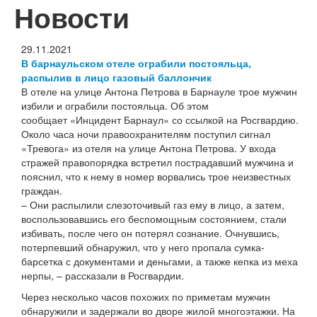
Новости
29.11.2021
В барнаульском отеле ограбили постояльца,
Мои заказы
распылив в лицо газовый баллончик
В отеле на улице Антона Петрова в Барнауле трое мужчин
Корзина
избили и ограбили постояльца. Об этом
сообщает «Инцидент Барнаул» со ссылкой на Росгвардию.
Около часа ночи правоохранителям поступил сигнал
«Тревога» из отеля на улице Антона Петрова. У входа
стражей правопорядка встретил пострадавший мужчина и
пояснил, что к нему в номер ворвались трое неизвестных
граждан.
– Они распылили слезоточивый газ ему в лицо, а затем,
воспользовавшись его беспомощным состоянием, стали
избивать, после чего он потерял сознание. Очнувшись,
потерпевший обнаружил, что у него пропала сумка-
барсетка с документами и деньгами, а также кепка из меха
нерпы, – рассказали в Росгвардии.
Через несколько часов похожих по приметам мужчин
обнаружили и задержали во дворе жилой многоэтажки. На